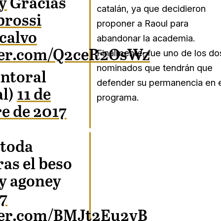
y
Gracias
catalán, ya que decidieron
rossi
proponer a Raoul para
calvo
abandonar la academia.
tter.com/Q2ceR2OsWz
Finalmente, fue uno de los do
nominados que tendrán que
ntoral
defender su permanencia en e
al)
11 de
programa.
e de 2017
 toda
ras el beso
 y agoney
7
tter.com/BMJt2Eu2vB