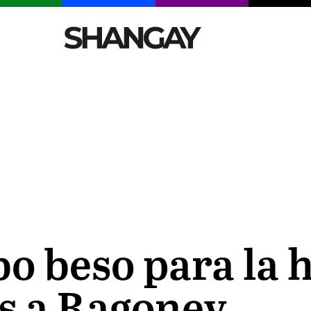
CELEBRITIES
SEXY
TENDENCIAS
VIAJE
 beso para la h
as a Ragoney