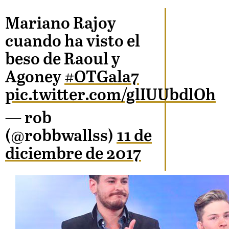
Mariano Rajoy
cuando ha visto el
beso de Raoul y
Agoney
#OTGala7
pic.twitter.com/glIUUbdlOh
— rob
(@robbwallss)
11 de
diciembre de 2017