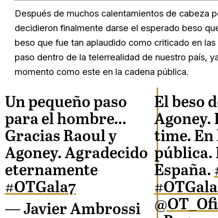
Después de muchos calentamientos de cabeza por
decidieron finalmente darse el esperado beso qu
beso que fue tan aplaudido como criticado en las 
paso dentro de la telerrealidad de nuestro país, 
momento como este en la cadena pública.
Un pequeño paso
El beso d
para el hombre…
Agoney. 
Gracias Raoul y
time. En 
Agoney. Agradecido
pública. 
eternamente
España.
#OTGala7
#OTGala
@OT_Ofi
— Javier Ambrossi