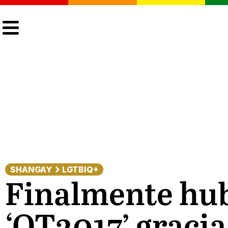
CULTURA
LGTBIQ+
ACTUALIDAD
SHANGAY
LGTBIQ+
Finalmente hubo
‘OT2017’ graci