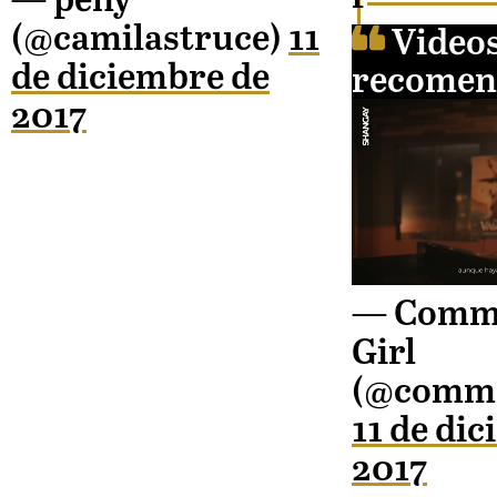
— ㅤpeny
(@camilastruce)
11
Video
de diciembre de
recomen
2017
— Comm
Girl
(@commo
11 de di
2017