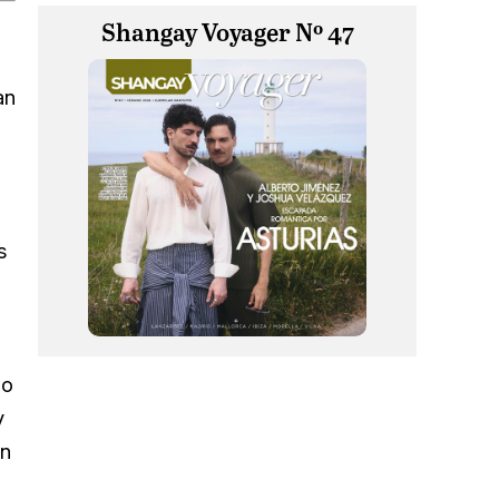
Shangay Voyager Nº 47
an
s
no
y
on