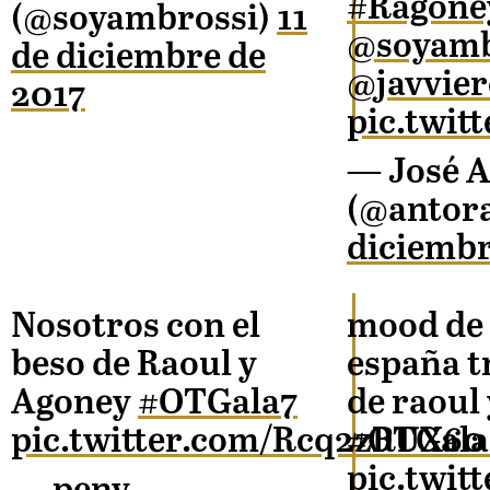
#Ragone
(@soyambrossi)
11
@soyamb
de diciembre de
@javvier
2017
pic.twi
— José A
(@antor
diciembr
Nosotros con el
mood de
beso de Raoul y
españa t
Agoney
#OTGala7
de raoul
pic.twitter.com/Rcq2zRUX60
#OTGala
pic.twi