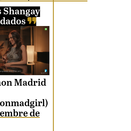
s Shangay
dados
Unmute
on Madrid
Loaded
nmadgirl)
:
ciembre de
76.68%