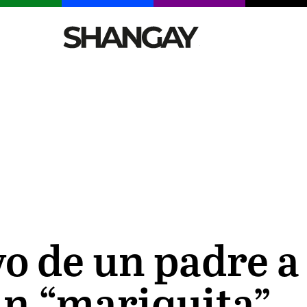
CELEBRITIES
SEXY
TENDENCIAS
VIAJE
yo de un padre a 
an “mariquita”