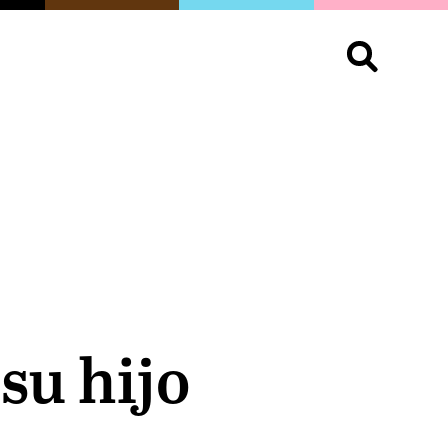
S
OPINIÓN
ORGULLO
LIVING
Buscar:
su hijo