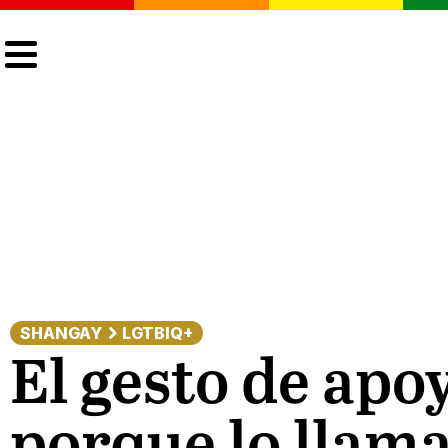
CULTURA
LGTBIQ+
ACTUALIDAD
SHANGAY
LGTBIQ+
El gesto de apo
porque lo llam