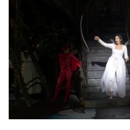
Loaded
:
Unmute
25.99%