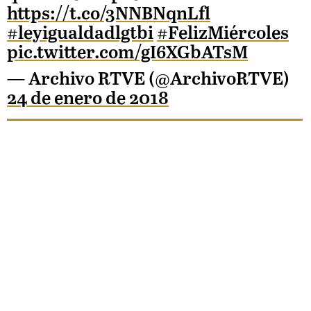
https://t.co/3NNBNqnLfl
#leyigualdadlgtbi
#FelizMiércoles
pic.twitter.com/gI6XGbATsM
— Archivo RTVE (@ArchivoRTVE)
24 de enero de 2018