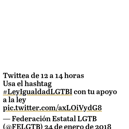
Twittea de 12 a 14 horas
Usa el hashtag
#LeyIgualdadLGTBI
con tu apoyo
a la ley
pic.twitter.com/axLOiVydG8
— Federación Estatal LGTB
(@FELGTB)
24 de enero de 2018