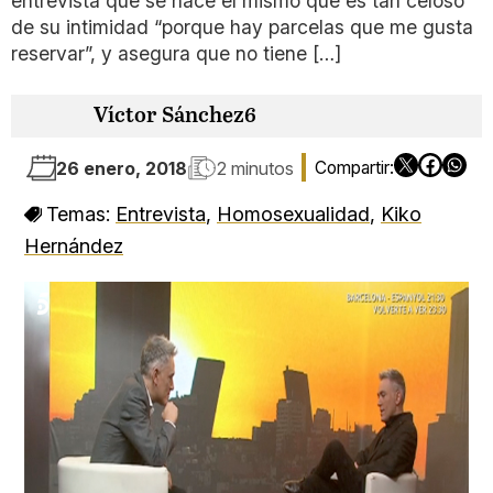
entrevista que se hace él mismo que es tan celoso
de su intimidad “porque hay parcelas que me gusta
reservar”, y asegura que no tiene […]
Víctor Sánchez6
26 enero, 2018
2 minutos
Temas:
Entrevista
,
Homosexualidad
,
Kiko
Hernández