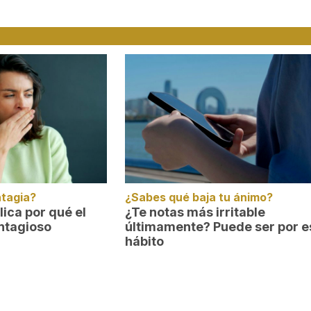
ntagia?
¿Sabes qué baja tu ánimo?
lica por qué el
¿Te notas más irritable
ntagioso
últimamente? Puede ser por e
hábito