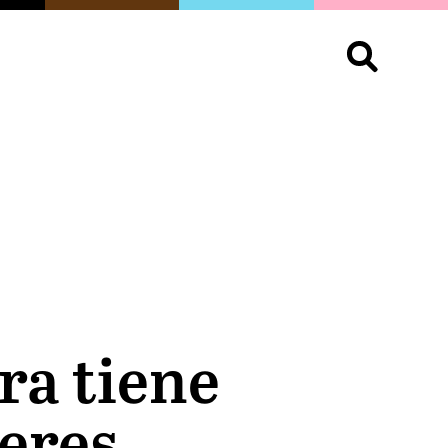
S
OPINIÓN
ORGULLO
LIVING
Buscar:
ra tiene
 eres