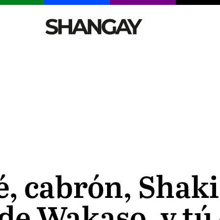
CELEBRITIES
SEXY
TENDENCIAS
VIAJE
é, cabrón, Shaki
 de Wakaso, y tú