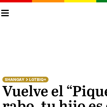
CULTURA
LGTBIQ+
ACTUALIDAD
SHANGAY
LGTBIQ+
Vuelve el “Piqu
rabo, tu hijo es