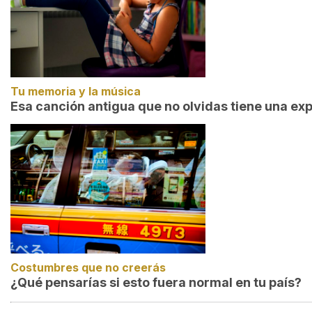
Tu memoria y la música
Esa canción antigua que no olvidas tiene una exp
Costumbres que no creerás
¿Qué pensarías si esto fuera normal en tu país?