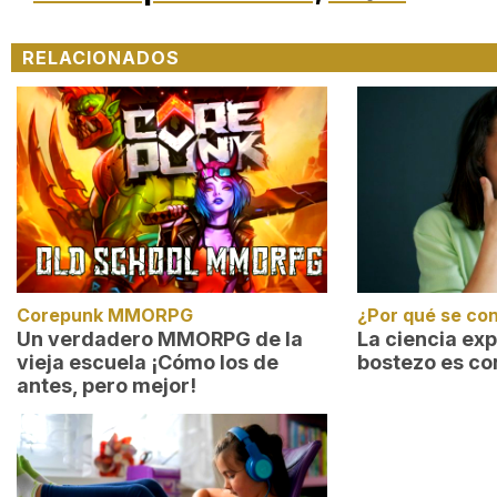
RELACIONADOS
Corepunk MMORPG
¿Por qué se co
Un verdadero MMORPG de la
La ciencia exp
vieja escuela ¡Cómo los de
bostezo es co
antes, pero mejor!