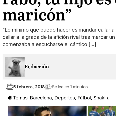
maricón”
“Lo mínimo que puedo hacer es mandar callar al
callar a la grada de la afición rival tras marcar 
comenzaba a escucharse el cántico […]
Redacción
5 febrero, 2018
Se lee en
1 minutos
Temas:
Barcelona
,
Deportes
,
Fútbol
,
Shakira