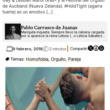
Gay & Lesbian Mardi Gras– y al Festival del Orgullo
de Auckland (Nueva Zelanda). #HoldTight (agarra
fuerte) es un emotivo […]
Pablo Carrasco de Juanas
Mariquita inquieta. Siempre llevo la cámara cargada
por si aparece la reina Letizia (…o Leticia Sabater).
¡Ah!, también escribo.
9 febrero, 2018
2 minutos
Temas:
Homofobia
,
Orgullo
,
Pareja