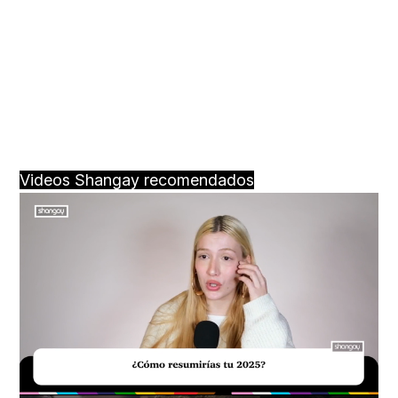
Videos Shangay recomendados
Loaded
:
Unmute
34.00%