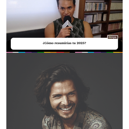
Loaded
:
Unmute
43.75%