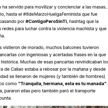
to ha servido para movilizar y concienciar a las masas
ño, hasta el
#8deMarzoHuelgaFeminista que fue
, pasando por
#ContigoPeroSinTi
, hashtag que la
 redes para luchar contra la violencia machista y que
ña.
país vistieron de morado, muchos balcones tuvieron
ancartas con ingeniosas y acertadas frases en la que
 histórica. Muchas de esas pancartas reivindicaban lo
aza de Callao estaba a rebosar por la mañana y desde
ciudad se llenaron de mujeres (y también de hombres)
icos como
“Tranquila, hermana, esta es tu manada”
a, pararon ellas pero también paró el transporte
punta.