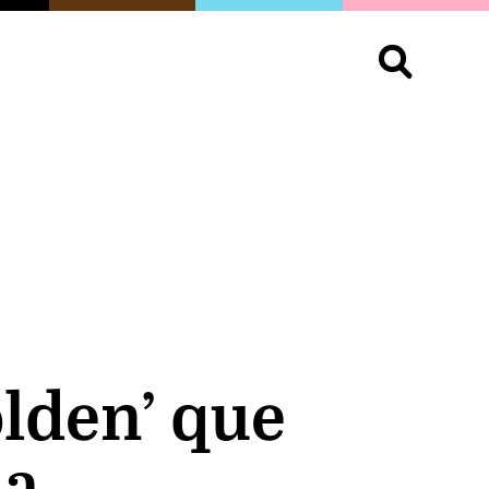
S
OPINIÓN
ORGULLO
LIVING
Buscar:
olden’ que
na