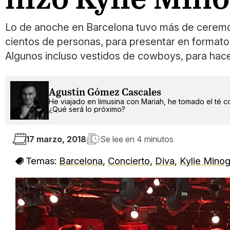
Lo de anoche en Barcelona tuvo más de ceremoni
cientos de personas, para presentar en formato 
Algunos incluso vestidos de cowboys, para hac
Agustín Gómez Cascales
He viajado en limusina con Mariah, he tomado el té c
¿Qué será lo próximo?
17 marzo, 2018
Se lee en
4 minutos
Temas:
Barcelona
,
Concierto
,
Diva
,
Kylie Mino