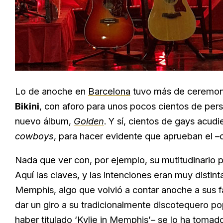
Lo de anoche en
Barcelona
tuvo más de ceremoni
Bikini
, con aforo para unos pocos cientos de pers
nuevo álbum,
Golden
. Y sí, cientos de gays acud
cowboys
, para hacer evidente que aprueban el –di
Nada que ver con, por ejemplo, su
mutitudinario 
Aquí las claves, y las intenciones eran muy distin
Memphis, algo que volvió a contar anoche a sus fa
dar un giro a su tradicionalmente discotequero p
haber titulado ‘Kylie in Memphis’– se lo ha tomad