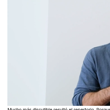
Loaded
:
Unmute
45.22%
Mucho más discutible resultó el repertorio. Porqu