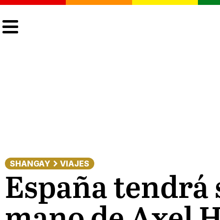
CULTURA
LGTBIQ+
ACTUALIDAD
SHANGAY
VIAJES
España tendrá 
mano de Axel H