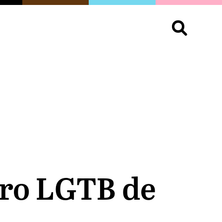
S
OPINIÓN
ORGULLO
LIVING
Buscar:
ero LGTB de