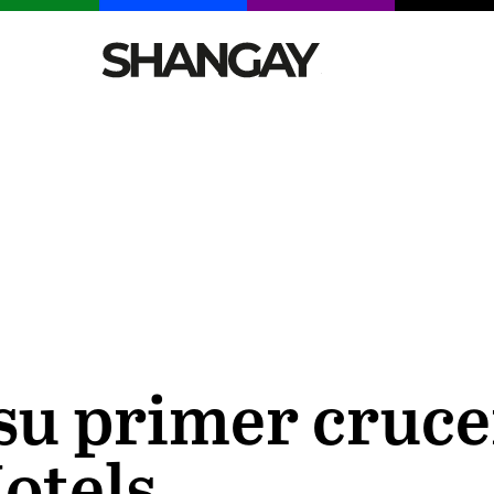
CELEBRITIES
SEXY
TENDENCIAS
VIAJE
su primer cruc
otels