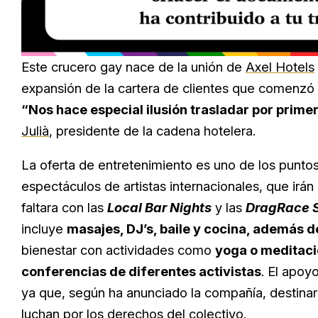
Loaded
:
Unmute
20.99%
Este crucero gay nace de la unión de
Axel Hotels
expansión de la cartera de clientes que comenzó 
“Nos hace especial ilusión trasladar por primer
Julià
, presidente de la cadena hotelera.
La oferta de entretenimiento es uno de los punto
espectáculos de artistas internacionales, que ir
faltara con las
Local Bar Nights
y las
DragRace S
incluye
masajes, DJ’s, baile y cocina, además de
bienestar con actividades como
yoga o meditac
conferencias de diferentes activistas
. El apoy
ya que, según ha anunciado la compañía, destina
luchan por los derechos del colectivo.