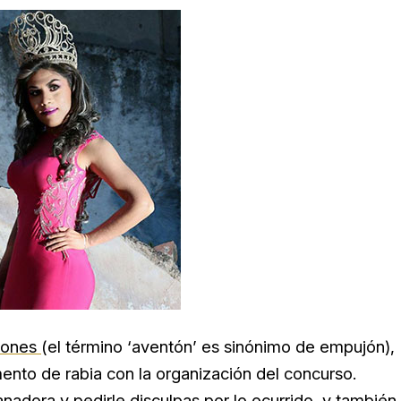
tones
(el término ‘aventón’ es sinónimo de empujón),
ento de rabia con la organización del concurso.
nadora y pedirle disculpas por lo ocurrido, y también