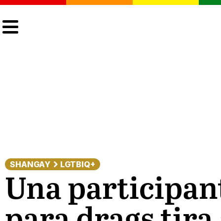
CULTURA
LGTBIQ+
ACTUALIDAD
SHANGAY
LGTBIQ+
Una participan
para drags tira