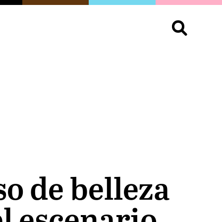
S
OPINIÓN
ORGULLO
LIVING
Buscar:
o de belleza
el escenario