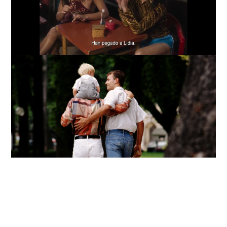
Loaded
:
Unmute
57.99%