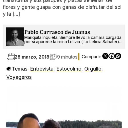
transforma y sus parques y plazas se llenan de
flores y gente guapa con ganas de disfrutar del sol
y la […]
Pablo Carrasco de Juanas
Mariquita inquieta. Siempre llevo la cámara cargada
por si aparece la reina Letizia (…o Leticia Sabater).
¡Ah!, también escribo.
28 marzo, 2018
9 minutos
Temas:
Entrevista
,
Estocolmo
,
Orgullo
,
Voyageros