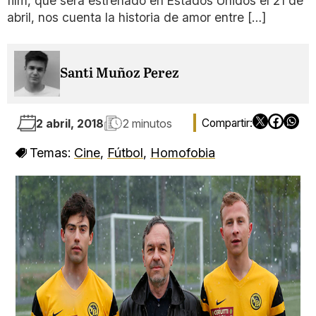
film, que será estrenado en Estados Unidos el 21 de
abril, nos cuenta la historia de amor entre […]
Santi Muñoz Perez
2 abril, 2018
2 minutos
Temas:
Cine
,
Fútbol
,
Homofobia