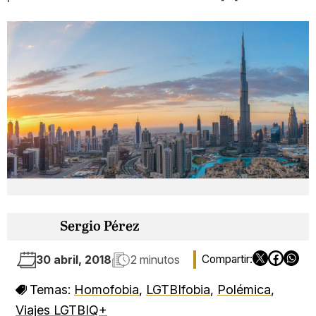
Sergio Pérez
30 abril, 2018
2 minutos
Temas:
Homofobia
,
LGTBIfobia
,
Polémica
,
Viajes LGTBIQ+