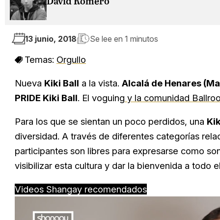
David Romero
13 junio, 2018
Se lee en
1 minutos
Temas:
Orgullo
Nueva
Kiki Ball
a la vista.
Alcalá de Henares (Ma
PRIDE Kiki Ball
. El voguing
y la comunidad Ballro
Para los que se sientan un poco perdidos, una
Kik
diversidad. A través de diferentes categorías rela
participantes son libres para expresarse como s
visibilizar esta cultura y dar la bienvenida a tod
Videos Shangay recomendados