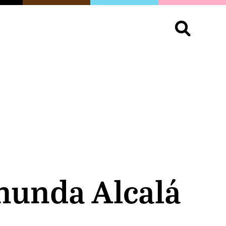
S
OPINIÓN
ORGULLO
LIVING
Buscar:
inunda Alcalá