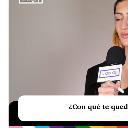
Loaded
:
Unmute
39.56%