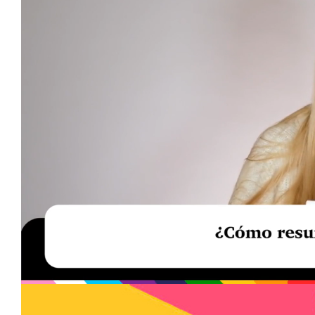
Loaded
:
Unmute
34.00%