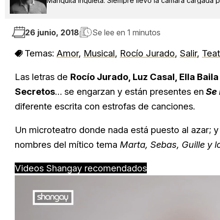
Mariquita inquieta. Siempre llevo la cámara cargada po
26 junio, 2018
Se lee en
1 minutos
Temas:
Amor
,
Musical
,
Rocío Jurado
,
Salir
,
Teat
Las letras de
Rocío Jurado, Luz Casal, Ella Bail
Secretos
… se engarzan y están presentes en
Se 
diferente escrita con estrofas de canciones.
Un microteatro donde nada está puesto al azar; y
nombres del mítico tema
Marta, Sebas, Guille y 
Videos Shangay recomendados