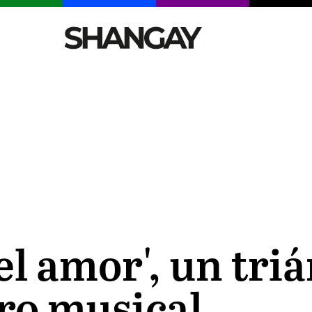
CELEBRITIES
SEXY
TENDENCIAS
VIAJE
el amor', un tr
tro musical