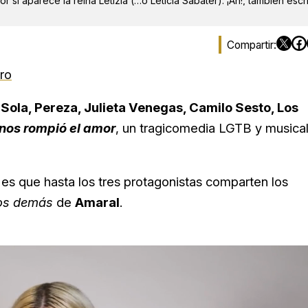
r si aparece la reina Letizia (…o Leticia Sabater). ¡Ah!, también escr
ro
a Sola, Pereza, Julieta Venegas, Camilo Sesto, Los
nos rompió el amor
, un tragicomedia LGTB y musica
 es que hasta los tres protagonistas comparten los
los demás
de
Amaral
.