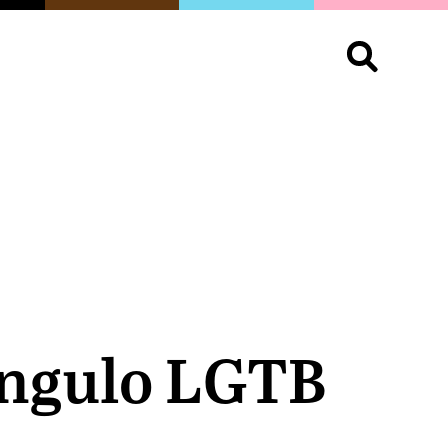
S
OPINIÓN
ORGULLO
LIVING
Buscar:
iángulo LGTB