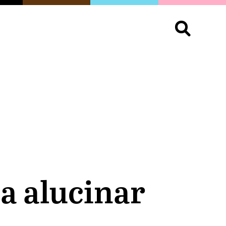
S
OPINIÓN
ORGULLO
LIVING
Buscar:
 a alucinar