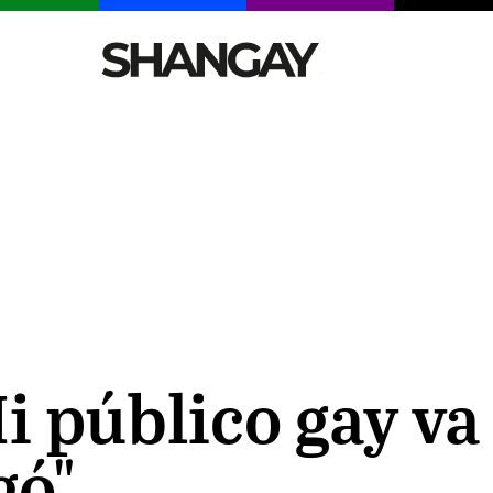
CELEBRITIES
SEXY
TENDENCIAS
VIAJE
i público gay va
gó"