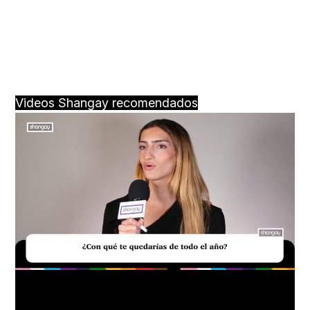
Videos Shangay recomendados
Loaded
:
Unmute
39.56%