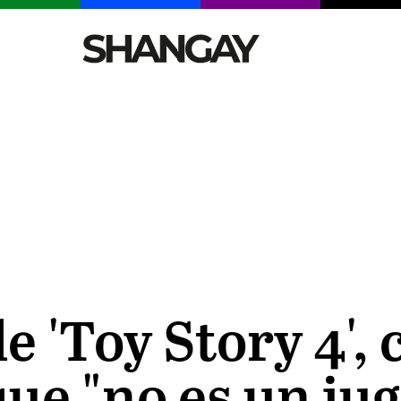
CELEBRITIES
SEXY
TENDENCIAS
VIAJE
e 'Toy Story 4',
ue "no es un ju