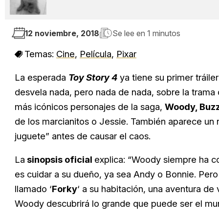
12 noviembre, 2018
Se lee en
1 minutos
Temas:
Cine
,
Película
,
Pixar
La esperada
Toy Story 4
ya tiene su primer tráile
desvela nada, pero nada de nada, sobre la trama
más icónicos personajes de la saga,
Woody, Buzz 
de los marcianitos o Jessie. También aparece un 
juguete” antes de causar el caos.
La
sinopsis oficial
explica: “Woody siempre ha co
es cuidar a su dueño, ya sea Andy o Bonnie. Per
llamado ‘
Forky
‘ a su habitación, una aventura de 
Woody descubrirá lo grande que puede ser el mun