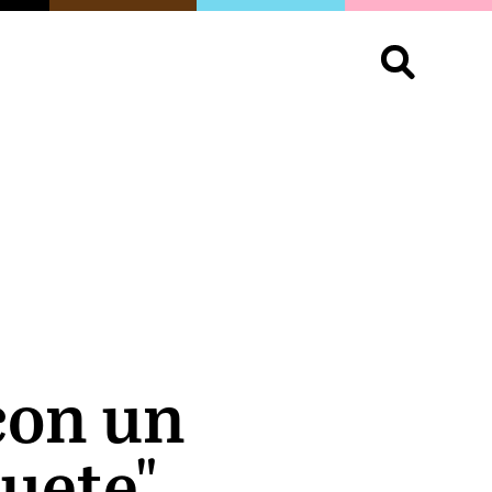
S
OPINIÓN
ORGULLO
LIVING
Buscar:
 con un
guete"