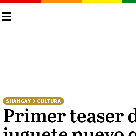
CULTURA
LGTBIQ+
ACTUALIDAD
SHANGAY
CULTURA
Primer teaser d
juguete nuevo q