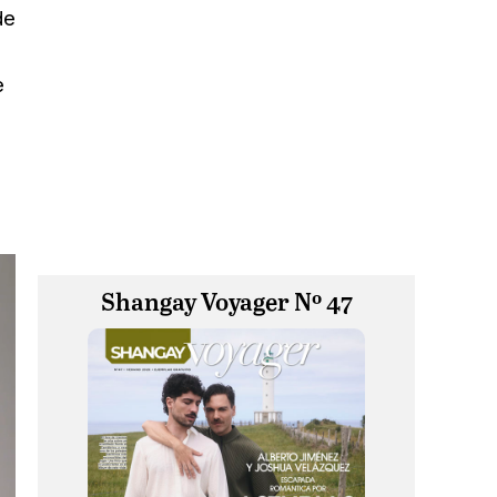
de
e
Shangay Voyager Nº 47