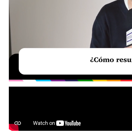
Loaded
:
Unmute
29.51%