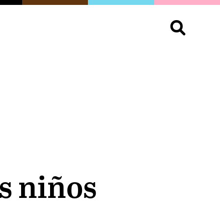
S
OPINIÓN
ORGULLO
LIVING
Buscar:
os niños