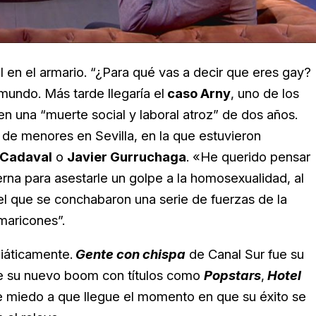
 en el armario. “¿Para qué vas a decir que eres gay?
 mundo. Más tarde llegaría el
caso Arny
, uno de los
 una “muerte social y laboral atroz” de dos años.
 de menores en Sevilla, en la que estuvieron
 Cadaval
o
Javier Gurruchaga
. «He querido pensar
erna para asestarle un golpe a la homosexualidad, al
el que se conchabaron una serie de fuerzas de la
 maricones”.
iáticamente.
Gente con chispa
de Canal Sur fue su
 de su nuevo boom con títulos como
Popstars
,
Hotel
ne miedo a que llegue el momento en que su éxito se