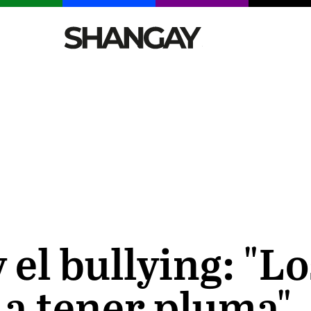
CELEBRITIES
SEXY
TENDENCIAS
VIAJE
 el bullying: "L
 a tener pluma"