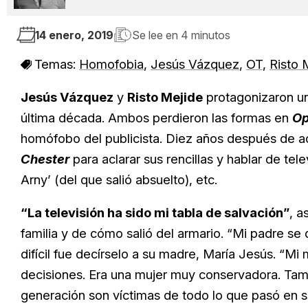
14 enero, 2019
Se lee en
4 minutos
Temas:
Homofobia
,
Jesús Vázquez
,
OT
,
Risto 
Jesús Vázquez
y
Risto Mejide
protagonizaron un
última década. Ambos perdieron las formas en
Op
homófobo del publicista. Diez años después de aqu
Chester
para aclarar sus rencillas y hablar de tel
Arny’ (del que salió absuelto), etc.
“La televisión ha sido mi tabla de salvación”
, a
familia y de cómo salió del armario. “Mi padre se
difícil fue decírselo a su madre, María Jesús. “M
decisiones. Era una mujer muy conservadora. Ta
generación son víctimas de todo lo que pasó en s