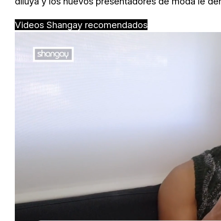
diluya y los nuevos presentadores de moda le den
Videos Shangay recomendados