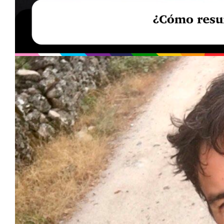
Loaded
:
Unmute
40.09%