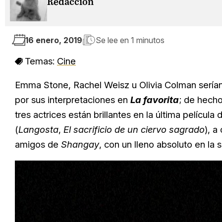
Redacción
16 enero, 2019
Se lee en
1 minutos
Temas:
Cine
Emma Stone, Rachel Weisz u Olivia Colman serían 
por sus interpretaciones en
La favorita
; de hecho
tres actrices están brillantes en la última películ
(
Langosta
,
El sacrificio de un ciervo sagrado
), a
amigos de
Shangay
, con un lleno absoluto en la s