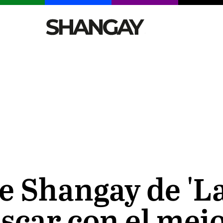
CELEBRITIES
SEXY
TENDENCIAS
VIAJE
e Shangay de 'La 
scar con el mejo