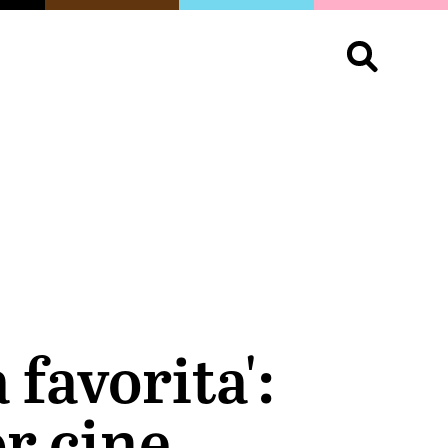
S
OPINIÓN
ORGULLO
LIVING
Buscar:
favorita':
r cine