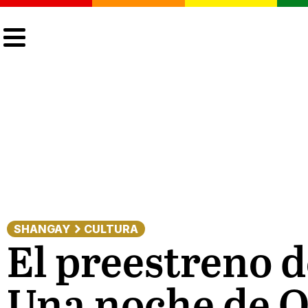
CULTURA
LGTBIQ+
ACTUALIDAD
SHANGAY
CULTURA
El preestreno d
Una noche de O