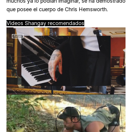
muchos ya lo podían imaginar, se ha demostrado
que posee el cuerpo de Chris Hemsworth.
Videos Shangay recomendados
Loaded
:
Unmute
59.22%