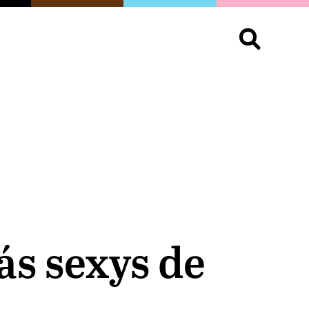
S
OPINIÓN
ORGULLO
LIVING
Buscar:
ás sexys de