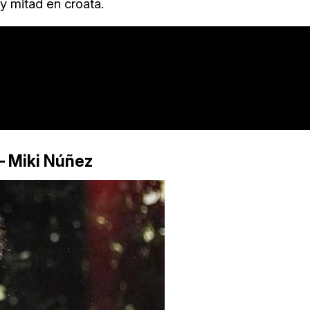
 y mitad en croata.
– Miki Núñez