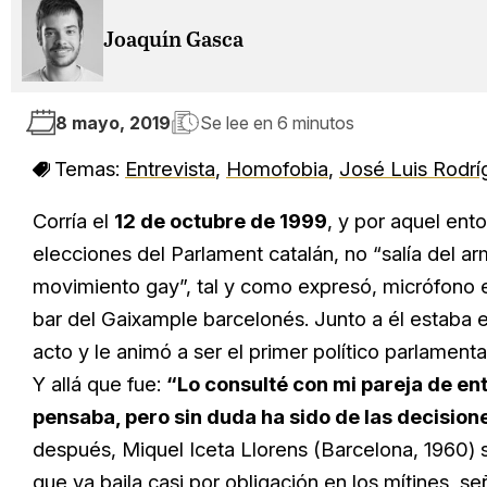
Joaquín Gasca
8 mayo, 2019
Se lee en
6 minutos
Temas:
Entrevista
,
Homofobia
,
José Luis Rodr
Corría el
12 de octubre de 1999
, y por aquel en
elecciones del Parlament catalán, no “salía del arm
movimiento gay”, tal y como expresó, micrófono e
bar del Gaixample barcelonés. Junto a él estaba e
acto y le animó a ser el primer político parlament
Y allá que fue:
“Lo consulté con mi pareja de en
pensaba, pero sin duda ha sido de las decisio
después, Miquel Iceta Llorens (Barcelona, 1960) s
que ya baila casi por obligación en los mítines, s