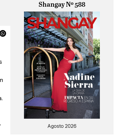
Shangay Nº 588
s
un
a.
w
Agosto 2026