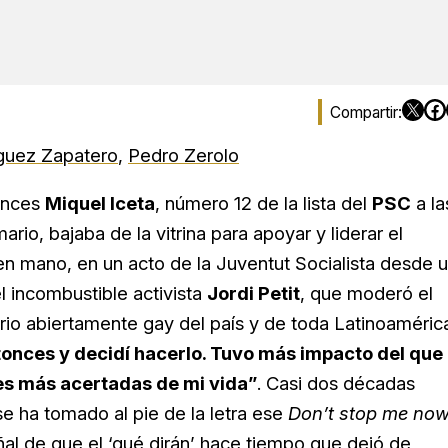
íguez Zapatero
,
Pedro Zerolo
tonces
Miquel Iceta
, número 12 de la lista del
PSC
a la
ario, bajaba de la vitrina para apoyar y liderar el
n mano, en un acto de la Juventut Socialista desde 
l incombustible activista
Jordi Petit
, que moderó el
ario abiertamente gay del país y de toda Latinoaméric
tonces y decidí hacerlo. Tuvo más impacto del que
nes más acertadas de mi vida”
. Casi dos décadas
e ha tomado al pie de la letra ese
Don’t stop me no
eñal de que el ‘qué dirán’ hace tiempo que dejó de