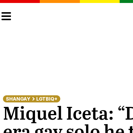
CULTURA
LGTBIQ+
ACTUALIDAD
SHANGAY
LGTBIQ+
Miquel Iceta: “
era gay solo he