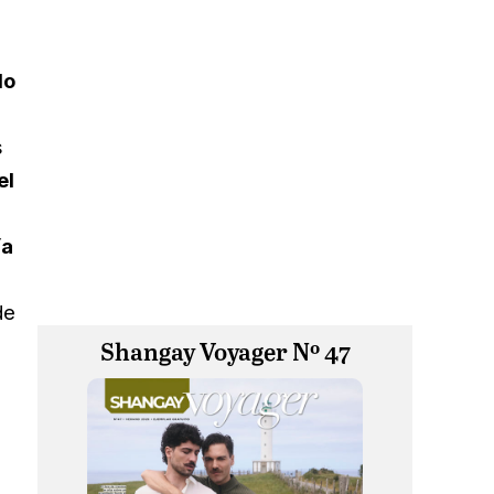
lo
s
el
ía
de
Shangay Voyager Nº 47