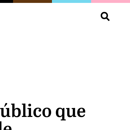
S
OPINIÓN
ORGULLO
LIVING
Buscar:
público que
de