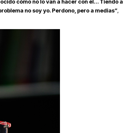
ocido cómo no lo van a hacer con él… Tiendo a
 problema no soy yo. Perdono, pero a medias”
,