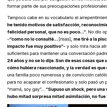
formar parte de sus preocupaciones profesionales
Tampoco cabe en su vocabulario el arrepentimie
he tenido motivos de satisfacción, reconocimi
felicidad personal, que no es poco…”
. No dio o
–
“como no lo consulté…
[risas]
,
me tiré a la pi
impacto fue muy positivo”
– y solo mira hacia at
suficientes para mantener una conversación padre
24 años y no se lo dije. Son de esas cosas qu
cómo hubiera reaccionado, y la verdad es que 
una familia poco numerosa y de convicción católi
para no acaparar el confesionario y solo pasó u
“mamá, soy gay”…
“Supuso un shock, pero una v
hubo mitad sorpresa mitad asimilación, no fue 