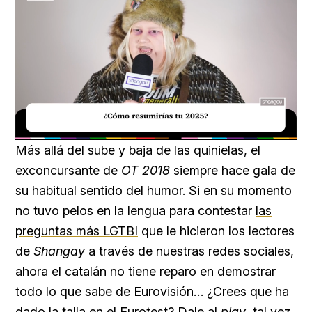
Loaded
:
Unmute
18.59%
Más allá del sube y baja de las quinielas, el
exconcursante de
OT 2018
siempre hace gala de
su habitual sentido del humor. Si en su momento
no tuvo pelos en la lengua para contestar
las
preguntas más LGTBI
que le hicieron los lectores
de
Shangay
a través de nuestras redes sociales,
ahora el catalán no tiene reparo en demostrar
todo lo que sabe de Eurovisión… ¿Crees que ha
dado la talla en el Eurotest? Dale al
play
, tal vez