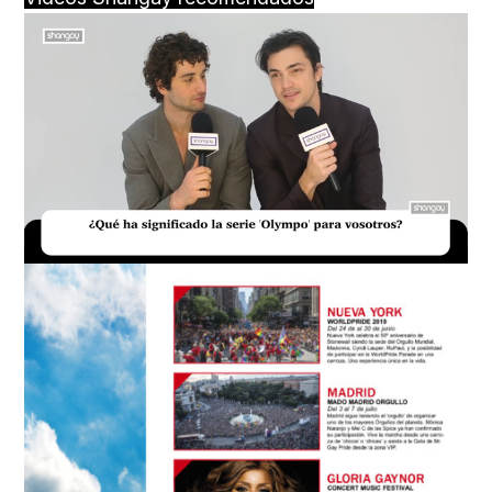
Loaded
:
Unmute
16.54%