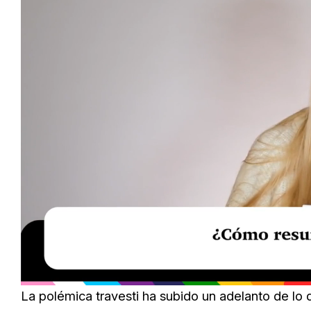
Loaded
:
Unmute
34.00%
La polémica travesti ha subido un adelanto de lo 