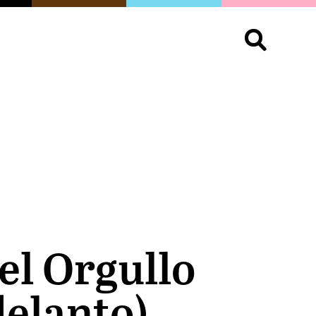
S
OPINIÓN
ORGULLO
LIVING
Buscar:
el Orgullo
delanto)