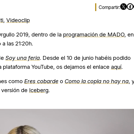
ti
,
Videoclip
rgullo 2019, dentro de la
programación de MADO
, en
 a las 21:20h.
gle
Soy una feria
. Desde el 10 de junio habéis podido
a plataforma YouTube, os dejamos el enlace
aquí
.
ones como
Eres cobarde
o
Como la copla no hay na
, 
 versión de
Iceberg
.