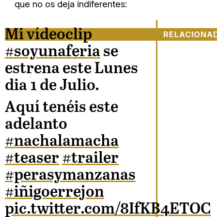
que no os deja indiferentes:
Mi vídeoclip
RELACIONA
#soyunaferia
se
estrena este Lunes
dia 1 de Julio.
Aquí tenéis este
adelanto
#nachalamacha
#teaser
#trailer
#perasymanzanas
#iñigoerrejon
pic.twitter.com/8IfKB4ETOC