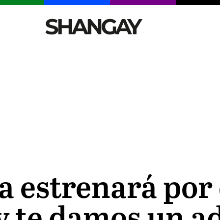
CELEBRITIES
SEXY
TENDENCIAS
VIAJE
 estrenará por 
 (y te damos un a