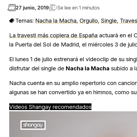
27 junio, 2019
Se lee en
1 minutos
Temas:
Nacha la Macha
,
Orgullo
,
Single
,
Traves
La travesti más coplera de España
actuará en el O
la Puerta del Sol de Madrid, el miércoles 3 de julio
El lunes 1 de julio estrenará el videoclip de su sin
disfrutar del single de
Nacha la Macha
subido a l
Nacha cuenta en su amplio repertorio con canci
algunas se han convertido ya en himnos, como su
Videos Shangay recomendados