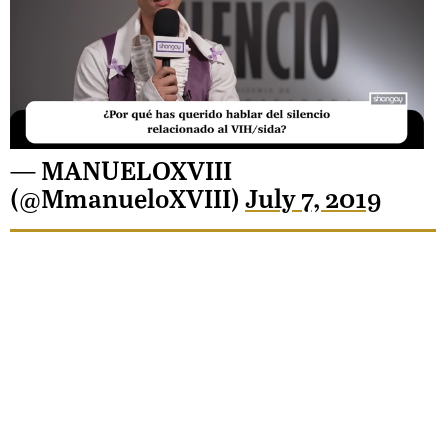
Unmute
— MANUELOXVIII
(@MmanueloXVIII)
July 7, 2019
Loaded
:
17.60%