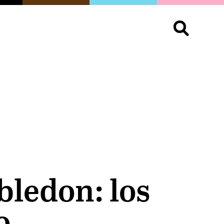
S
OPINIÓN
ORGULLO
LIVING
Buscar:
bledon: los
o