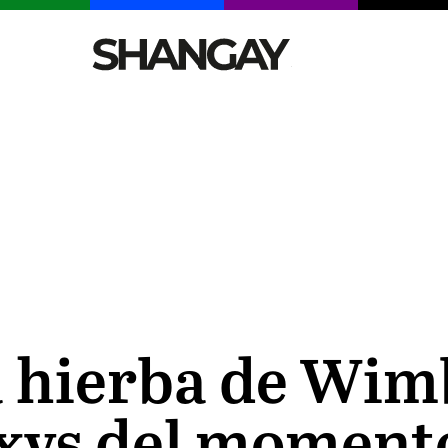
CELEBRITIES
SEXY
TENDENCIAS
VIAJE
a hierba de Wim
exys del moment