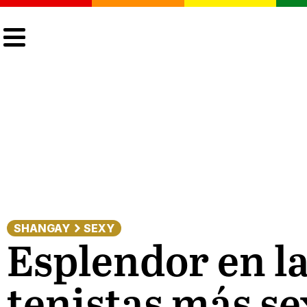
CULTURA
LGTBIQ+
ACTUALIDAD
SHANGAY
SEXY
Esplendor en l
tenistas más s