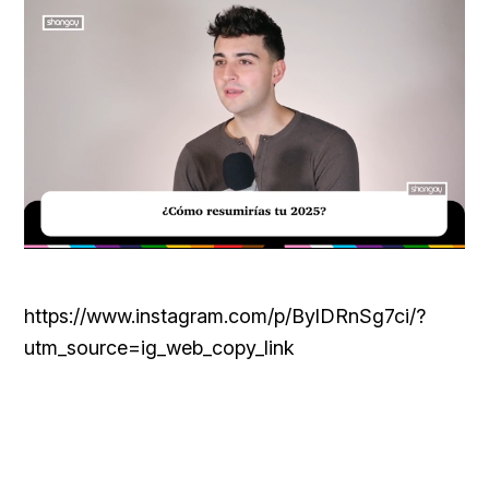
Loaded
:
Unmute
29.95%
https://www.instagram.com/p/BylDRnSg7ci/?
utm_source=ig_web_copy_link