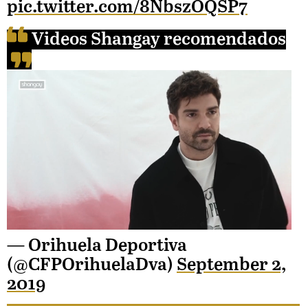
pic.twitter.com/8NbszOQSP7
Videos Shangay recomendados
Unmute
— Orihuela Deportiva
(@CFPOrihuelaDva)
September 2,
Loaded
2019
: