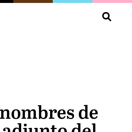
S
OPINIÓN
ORGULLO
LIVING
Buscar:
s nombres de
 adjunto del