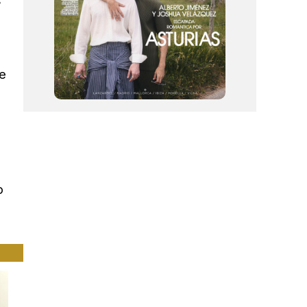
s
de
o