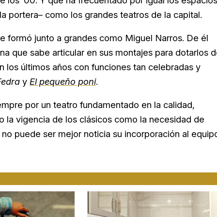
e los ’00. Y que ha frecuentado por igual los espacio
 portera– como los grandes teatros de la capital.
 se formó junto a grandes como Miguel Narros. De él
na que sabe articular en sus montajes para dotarlos 
 los últimos años con funciones tan celebradas y
Fedra
y
El pequeño poni
.
empre por un teatro fundamentado en la calidad,
to la vigencia de los clásicos como la necesidad de
e no puede
ser mejor noticia su incorporación al equip