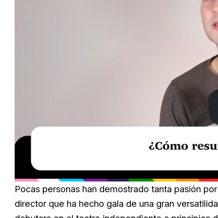
Loaded
:
Unmute
29.95%
Pocas personas han
demostrado
tanta pasión por
director que ha hecho gala de una gran versatilid