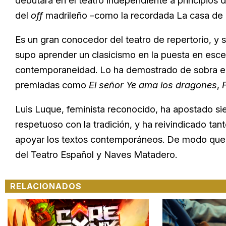
debutara en el teatro independiente a principios d
del
off
madrileño –como la recordada La casa de la
Es un gran conocedor del teatro de repertorio, y
supo aprender un clasicismo en la puesta en esce
contemporaneidad. Lo ha
demostrado
de sobra en
premiadas como
El señor Ye ama los dragones
,
Luis Luque, feminista recono
cido, ha apostado si
respetuoso con la tradición, y ha reivindicado tan
apoyar los textos contemporáneos. De modo qu
del Teatro Español y Naves Matadero.
RELACIONADOS