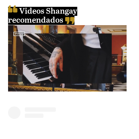
Videos Shangay
recomendados
Unmute
Loaded
:
59.22%