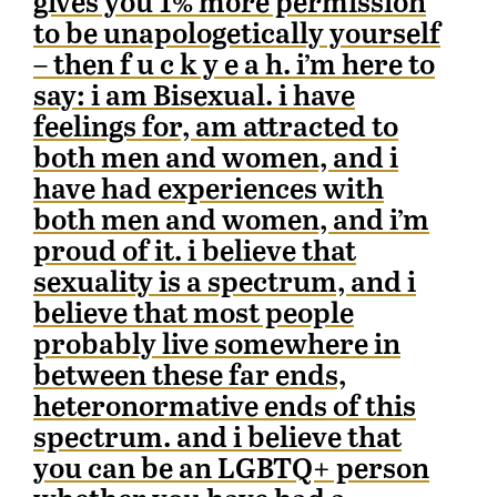
gives you 1% more permission
to be unapologetically yourself
– then f u c k y e a h. i’m here to
say: i am Bisexual. i have
feelings for, am attracted to
both men and women, and i
have had experiences with
both men and women, and i’m
proud of it. i believe that
sexuality is a spectrum, and i
believe that most people
probably live somewhere in
between these far ends,
heteronormative ends of this
spectrum. and i believe that
you can be an LGBTQ+ person