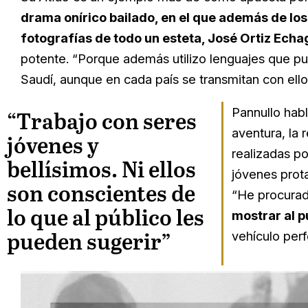
drama onírico bailado, en el que además de los 
fotografías de todo un esteta, José Ortiz Ech
potente. “Porque además utilizo lenguajes que p
Saudí, aunque en cada país se transmitan con ellos
Pannullo hab
“Trabajo con seres
aventura, la 
jóvenes y
realizadas po
bellísimos. Ni ellos
jóvenes prot
son conscientes de
“He procurad
lo que al público les
mostrar al 
vehículo perf
pueden sugerir”