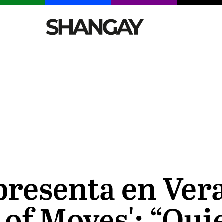
CELEBRITIES
SEXY
TENDENCIAS
VIAJE
presenta en Vera
p of Moves': “Qu