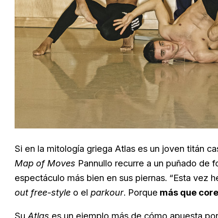
Si en la mitología griega Atlas es un joven titán
Map of Moves
Pannullo recurre a un puñado de for
espectáculo más bien en sus piernas. “Esta vez h
out free-style
o el
parkour
. Porque
más que core
Su
Atlas
es un ejemplo más de cómo apuesta por 