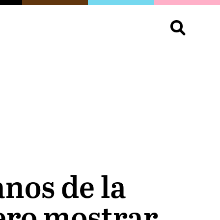
S
OPINIÓN
ORGULLO
LIVING
Buscar:
nos de la
iero mostrar