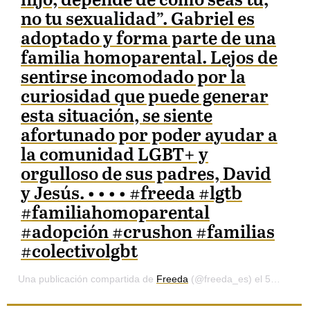
hijo, depende de cómo seas tú,
18.59%
no tu sexualidad”. Gabriel es
adoptado y forma parte de una
familia homoparental. Lejos de
sentirse incomodado por la
curiosidad que puede generar
esta situación, se siente
afortunado por poder ayudar a
la comunidad LGBT+ y
orgulloso de sus padres, David
y Jesús. •⁠ •⁠ •⁠ •⁠ #freeda #lgtb
#familiahomoparental
#adopción #crushon #familias
#colectivolgbt
Una publicación compartida de
Freeda
(@freeda_es) el
5 Nov, 2020 a las 12:01 PST