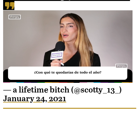
Unmute
— a lifetime bitch (@scotty_13_)
January 24, 2021
Loaded
:
39.56%