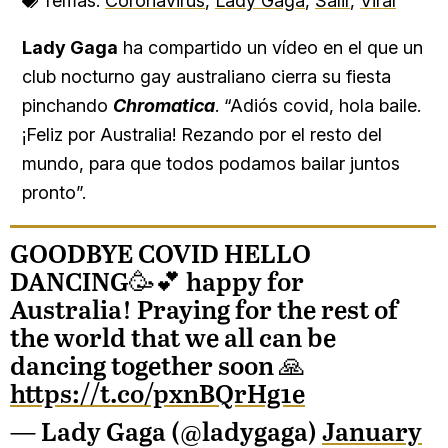
Temas:
Coronavirus
,
Lady Gaga
,
Salir
,
Viral
Lady Gaga
ha compartido un vídeo en el que un
club nocturno gay australiano cierra su fiesta
pinchando
Chromatica
. “Adiós covid, hola baile.
¡Feliz por Australia! Rezando por el resto del
mundo, para que todos podamos bailar juntos
pronto”.
GOODBYE COVID HELLO
DANCING🥳💕 happy for
Australia! Praying for the rest of
the world that we all can be
dancing together soon 🙏
https://t.co/pxnBQrHg1e
— Lady Gaga (@ladygaga)
January