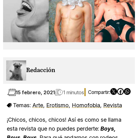
Redacción
15 febrero, 2021
1 minutos
Temas:
Arte
,
Erotismo
,
Homofobia
,
Revista
¡Chicos, chicos, chicos! Así es como se llama
esta revista que no puedes perderte:
Boys,
Boys, Boys
. Para qué andarnos con rodeos.