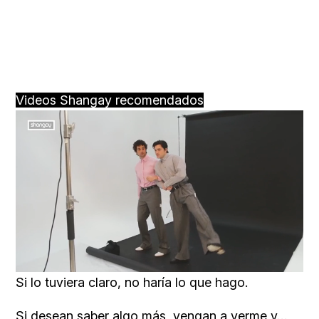
Videos Shangay recomendados
Loaded
:
Unmute
91.74%
Si lo tuviera claro, no haría lo que hago.
Si desean saber algo más, vengan a verme y…