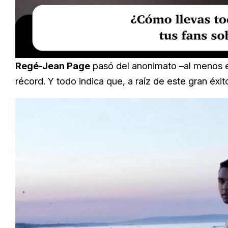
Loaded
:
Unmute
23.73%
Regé-Jean Page
pasó del anonimato –al menos 
récord. Y todo indica que, a raíz de este gran éx