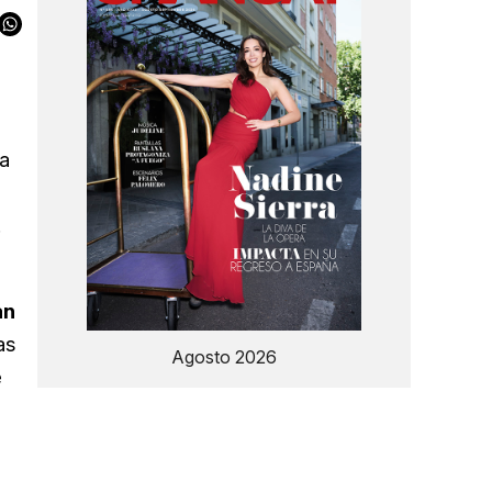
na
.
an
as
Agosto 2026
e