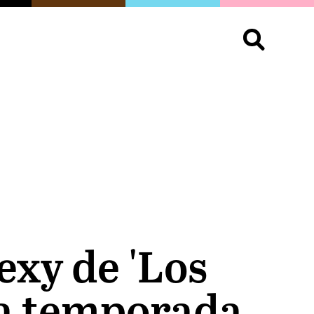
S
OPINIÓN
ORGULLO
LIVING
Buscar:
exy de 'Los
era temporada