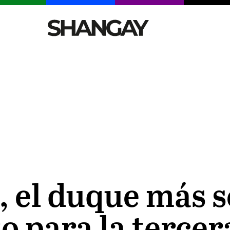
CELEBRITIES
SEXY
TENDENCIAS
VIAJE
 el duque más s
sto para la terc