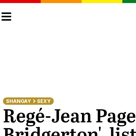
CULTURA
LGTBIQ+
ACTUALIDAD
SHANGAY
SEXY
Regé-Jean Page,
Bridgerton', li