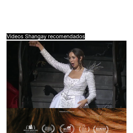
Videos Shangay recomendados
Loaded
:
Unmute
25.99%