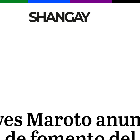
CELEBRITIES
SEXY
TENDENCIAS
VIAJE
yes Maroto anun
 de fomento del