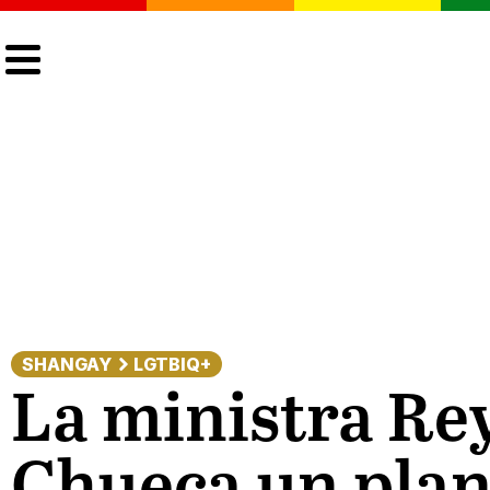
CULTURA
LGTBIQ+
ACTUALIDAD
SHANGAY
LGTBIQ+
La ministra Re
Chueca un plan