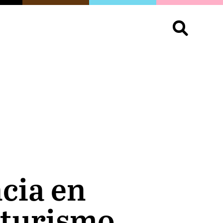
S
OPINIÓN
ORGULLO
LIVING
Buscar:
cia en
 turismo