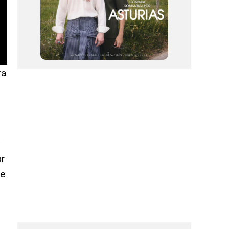
ra
o
or
ue