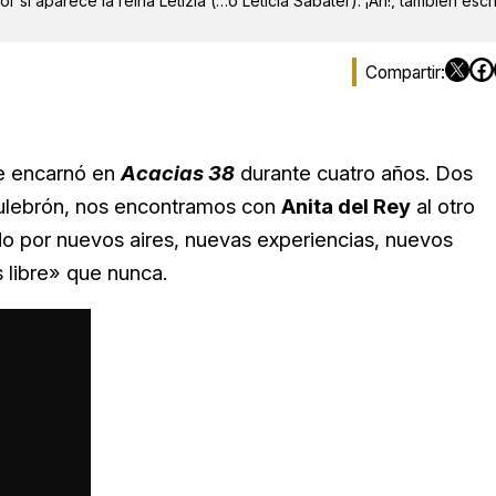
r si aparece la reina Letizia (…o Leticia Sabater). ¡Ah!, también escr
ue encarnó en
Acacias 38
durante cuatro años. Dos
ulebrón, nos encontramos con
Anita del Rey
al otro
do por nuevos aires, nuevas experiencias, nuevos
libre» que nunca.