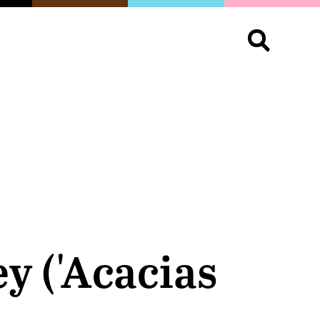
S
OPINIÓN
ORGULLO
LIVING
Buscar:
y ('Acacias