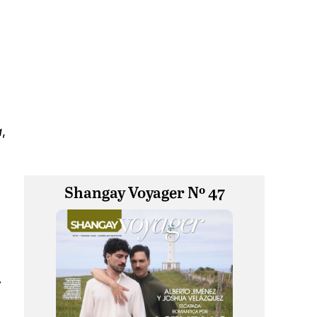
a
,
Shangay Voyager Nº 47
y