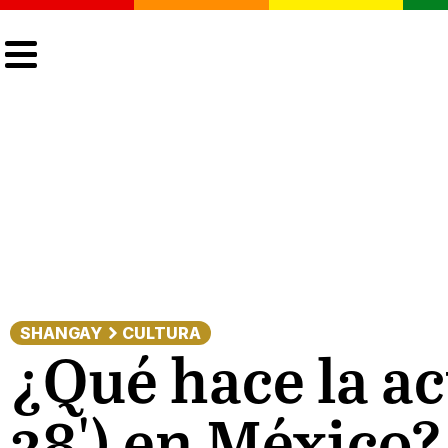
CULTURA
LGTBIQ+
ACTUALIDAD
SHANGAY
CULTURA
¿Qué hace la ac
38') en México?