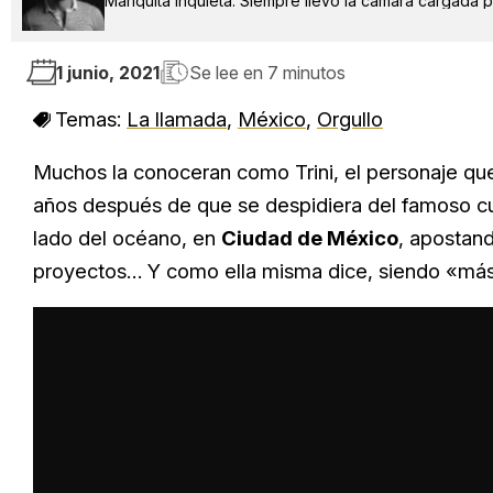
Mariquita inquieta. Siempre llevo la cámara cargada po
1 junio, 2021
Se lee en
7 minutos
Temas:
La llamada
,
México
,
Orgullo
Muchos la conoceran como Trini, el personaje q
años después de que se despidiera del famoso c
lado del océano, en
Ciudad de México
, apostan
proyectos… Y como ella misma dice, siendo «más 