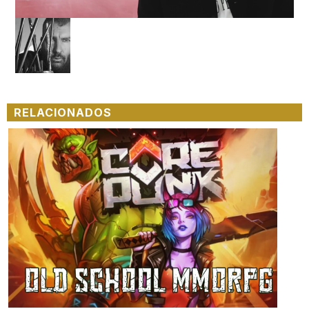
Loaded
:
Unmute
100.00%
RELACIONADOS