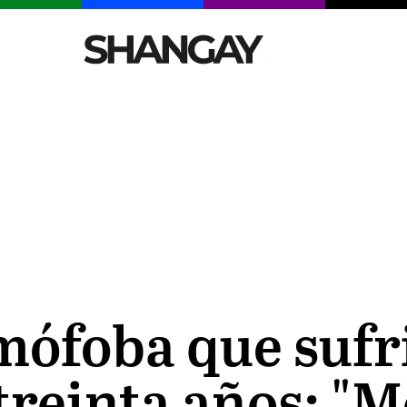
CELEBRITIES
SEXY
TENDENCIAS
VIAJE
mófoba que sufr
treinta años: "