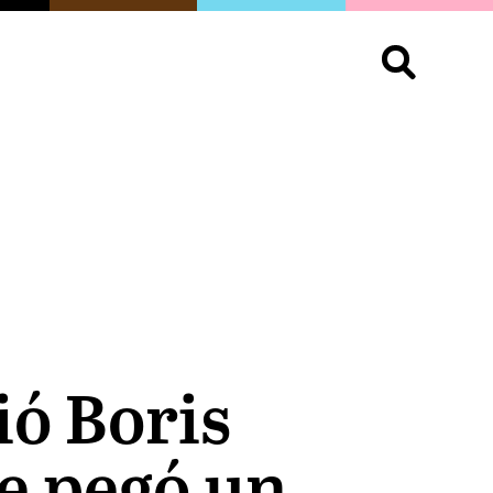
S
OPINIÓN
ORGULLO
LIVING
Buscar:
ió Boris
Me pegó un