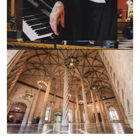
Loaded
:
Unmute
59.22%