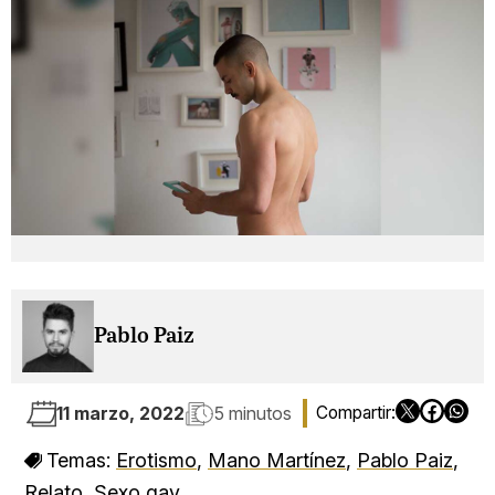
Pablo Paiz
11 marzo, 2022
5 minutos
Temas:
Erotismo
,
Mano Martínez
,
Pablo Paiz
,
Relato
,
Sexo gay