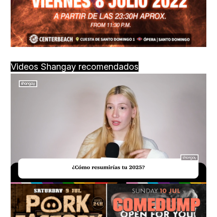
Videos Shangay recomendados
Loaded
:
Unmute
34.00%