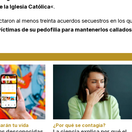
la Iglesia Católica
«.
ctaron al menos treinta acuerdos secuestros en los q
víctimas de su pedofilia para mantenerlos callados
arán tu vida
¿Por qué se contagia?
pps desconocidas
La ciencia explica por qué el