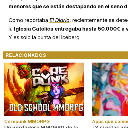
menores que se están destapando en el seno de 
Como reportaba
El Diario
, recientemente se dete
la
Iglesia Católica entregaba hasta 50.000€ a 
Y es solo la punta del iceberg.
RELACIONADOS
Corepunk MMORPG
Apps que cambi
Un verdadero MMORPG de la
¿Y si estas a