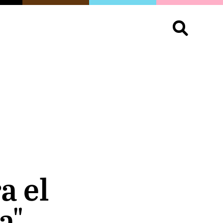
S
OPINIÓN
ORGULLO
LIVING
Buscar:
a el
a"