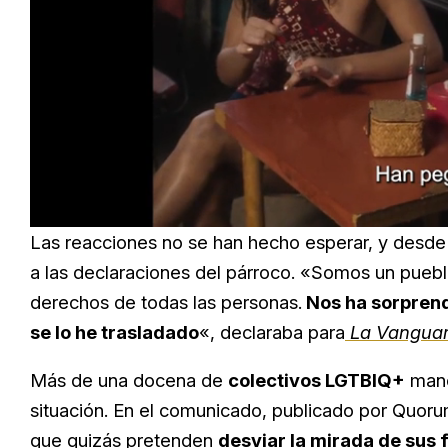
Loaded
:
Unmute
57.99%
Las reacciones no se han hecho esperar, y desde
a las declaraciones del párroco. «Somos un puebl
derechos de todas las personas.
Nos ha sorprend
se lo he trasladado
«, declaraba para
La Vanguar
Más de una docena de
colectivos LGTBIQ+
manc
situación. En el comunicado, publicado por Quo
que quizás pretenden
desviar la mirada de sus 