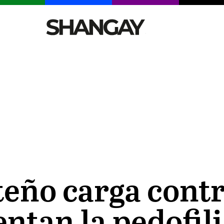
CELEBRITIES
SEXY
TENDENCIAS
VIAJE
eño carga contr
entan la pedofili