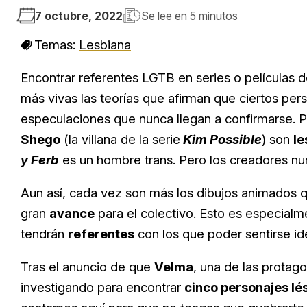
7 octubre, 2022
Se lee en
5 minutos
Temas:
Lesbiana
Encontrar referentes LGTB en series o películas d
más vivas las teorías que afirman que ciertos pe
especulaciones que nunca llegan a confirmarse.
Shego
(la villana de la serie
Kim Possible
) son
le
y Ferb
es un hombre trans. Pero los creadores nu
Aun así, cada vez son más los dibujos animados 
gran
avance
para el colectivo. Esto es especial
tendrán
referentes
con los que poder sentirse ide
Tras el anuncio de que
Velma
, una de las protag
investigando para encontrar
cinco personajes lé