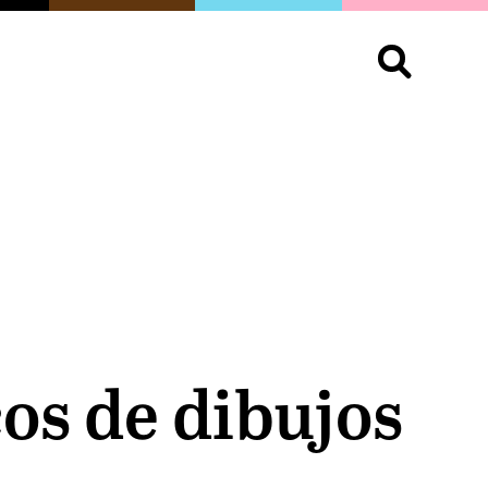
S
OPINIÓN
ORGULLO
LIVING
Buscar:
os de dibujos