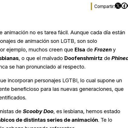
e animación no es tarea fácil. Aunque cada día están
rsonajes de animación son LGTB, son solo
 Por ejemplo, muchos creen que
Elsa
de
Frozen
y
sbianas
, o que el malvado
Doofenshmirtz
de
Phine
nca se han pronunciado al respecto.
que incorporan personajes LGTBI, lo cual supone un
mente beneficioso para las nuevas generaciones, que
ntificados.
onistas de
Scooby Doo
, es lesbiana, hemos estado
sbicos de distintas series de animación
. Te lo